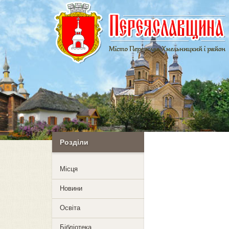
Розділи
Mісця
Новини
Освіта
Бібліотека