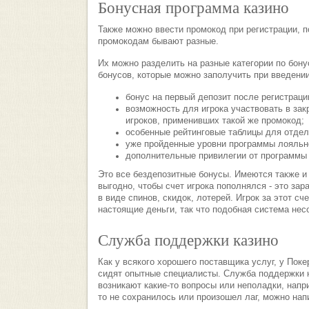
Бонусная программа казино
Также можно ввести промокод при регистрации, п
промокодам бывают разные.
Их можно разделить на разные категории по бону
бонусов, которые можно заполучить при введени
бонус на первый депозит после регистраци
возможность для игрока участвовать в зак
игроков, применивших такой же промокод;
особенные рейтинговые таблицы для отде
уже пройденные уровни программы лояльно
дополнительные привилегии от программы 
Это все бездепозитные бонусы. Имеются также и 
выгодно, чтобы счет игрока пополнялся - это зар
в виде спинов, скидок, лотерей. Игрок за этот 
настоящие деньги, так что подобная система нес
Служба поддержки казино
Как у всякого хорошего поставщика услуг, у Пок
сидят опытные специалисты. Служба поддержки н
возникают какие-то вопросы или неполадки, напри
то не сохранилось или произошел лаг, можно напи