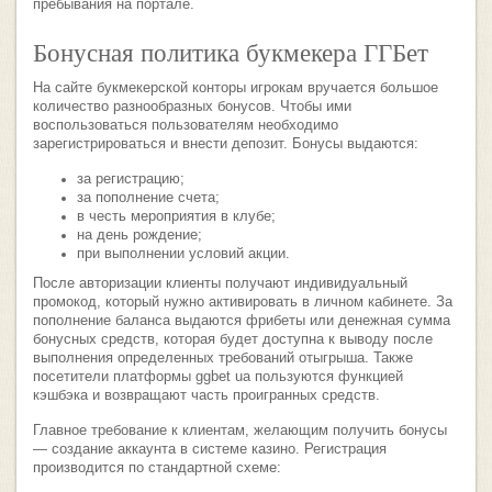
пребывания на портале.
Бонусная политика букмекера ГГБет
На сайте букмекерской конторы игрокам вручается большое
количество разнообразных бонусов. Чтобы ими
воспользоваться пользователям необходимо
зарегистрироваться и внести депозит. Бонусы выдаются:
за регистрацию;
за пополнение счета;
в честь мероприятия в клубе;
на день рождение;
при выполнении условий акции.
После авторизации клиенты получают индивидуальный
промокод, который нужно активировать в личном кабинете. За
пополнение баланса выдаются фрибеты или денежная сумма
бонусных средств, которая будет доступна к выводу после
выполнения определенных требований отыгрыша. Также
посетители платформы ggbet ua пользуются функцией
кэшбэка и возвращают часть проигранных средств.
Главное требование к клиентам, желающим получить бонусы
— создание аккаунта в системе казино. Регистрация
производится по стандартной схеме: