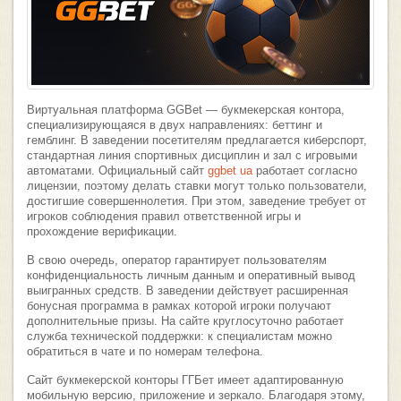
Виртуальная платформа GGBet — букмекерская контора,
специализирующаяся в двух направлениях: беттинг и
гемблинг. В заведении посетителям предлагается киберспорт,
стандартная линия спортивных дисциплин и зал с игровыми
автоматами. Официальный сайт
ggbet ua
работает согласно
лицензии, поэтому делать ставки могут только пользователи,
достигшие совершеннолетия. При этом, заведение требует от
игроков соблюдения правил ответственной игры и
прохождение верификации.
В свою очередь, оператор гарантирует пользователям
конфиденциальность личным данным и оперативный вывод
выигранных средств. В заведении действует расширенная
бонусная программа в рамках которой игроки получают
дополнительные призы. На сайте круглосуточно работает
служба технической поддержки: к специалистам можно
обратиться в чате и по номерам телефона.
Сайт букмекерской конторы ГГБет имеет адаптированную
мобильную версию, приложение и зеркало. Благодаря этому,