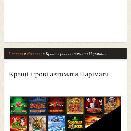
Головна
»
Розваги
»
Кращі ігрові автомати Паріматч
Кращі ігрові автомати Паріматч