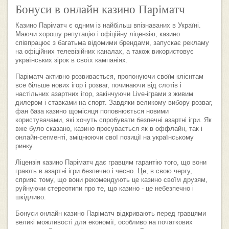
Бонуси в онлайн казино Паріматч
Казино Паріматч є одним із найбільш впізнаваних в Україні.
Маючи хорошу репутацію і офіційну ліцензію, казино
співпрацює з багатьма відомими брендами, запускає рекламу
на офіційних телевізійних каналах, а також використовує
українських зірок в своїх кампаніях.
Паріматч активно розвивається, пропонуючи своїм клієнтам
все більше нових ігор і розваг, починаючи від слотів і
настільних азартних ігор, закінчуючи Live-іграми з живим
дилером і ставками на спорт. Завдяки великому вибору розваг,
фан база казино щомісяця поповнюється новими
користувачами, які хочуть спробувати безпечні азартні ігри. Як
вже було сказано, казино просувається як в оффлайн, так і
онлайн-сегменті, зміцнюючи свої позиції на українському
ринку.
Ліцензія казино Паріматч дає гравцям гарантію того, що вони
грають в азартні ігри безпечно і чесно. Це, в свою чергу,
сприяє тому, що вони рекомендують це казино своїм друзям,
руйнуючи стереотипи про те, що казино - це небезпечно і
шкідливо.
Бонуси онлайн казино Паріматч відкривають перед гравцями
великі можливості для економії, особливо на початкових