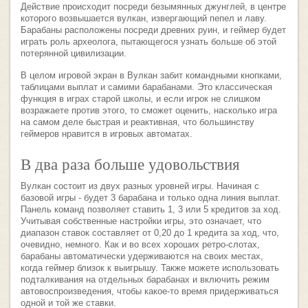
Действие происходит посреди безымянных джунглей, в центре
которого возвышается вулкан, извергающий пепел и лаву.
Барабаны расположены посреди древних руин, и геймер будет
играть роль археолога, пытающегося узнать больше об этой
потерянной цивилизации.
В целом игровой экран в Вулкан забит командными кнопками,
таблицами выплат и самими барабанами. Это классическая
функция в играх старой школы, и если игрок не слишком
возражаете против этого, то сможет оценить, насколько игра
на самом деле быстрая и реактивная, что большинству
геймеров нравится в игровых автоматах.
В два раза больше удовольствия
Вулкан состоит из двух разных уровней игры. Начиная с
базовой игры - будет 3 барабана и только одна линия выплат.
Панель команд позволяет ставить 1, 3 или 5 кредитов за ход.
Учитывая собственные настройки игры, это означает, что
диапазон ставок составляет от 0,20 до 1 кредита за ход, что,
очевидно, немного. Как и во всех хороших ретро-слотах,
барабаны автоматически удерживаются на своих местах,
когда геймер близок к выигрышу. Также можете использовать
подталкивания на отдельных барабанах и включить режим
автовоспроизведения, чтобы какое-то время придерживаться
одной и той же ставки.