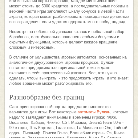
или испытания карты сокровищ. Каждое мини-испытание
может стоить до 5000 кредитов, а последовательные победы в
верхней части игры заполняют шкалу бонусов в левой части
экрана, которая может разблокировать неожиданные денежные
вознаграждения, если удастся одержать много побед подряд.
Несмотря на небольшой диапазон ставок и небольшой набор
барабанов, слот буквально наполнен особыми бонусами и
скрытыми функциями, которые делают каждое вращение
сложным и интересным.
В отличие от большинства игровых автоматов, основанных на
аналогичном двухуровневом игровом процессе, Вулкан
пытается придерживаться оригинальной темы и даже
включает в себя прогрессивный джекпот. Все, что нужно
сделать, чтобы выиграть, - это продолжать играть, и кто знает:
любое вращение может разблокировать его.
Разнообразие без границ
Слот-ориентированный портал предлагает множество
вариантов для игры. Вот некоторые
автоматы Вулкан
, которые
надолго завладеют вниманием и временем игрока: пляж,
Bucaneros, Кабаре, Чикито, CSI: Майами, Dream3Team 80-е -
90-е годы, Эль Картель, Галактика, La Mascara de Oro, Тайный
орден, Пирамиф, Поиски Гонзо, Волшебник страны Оз, Книга