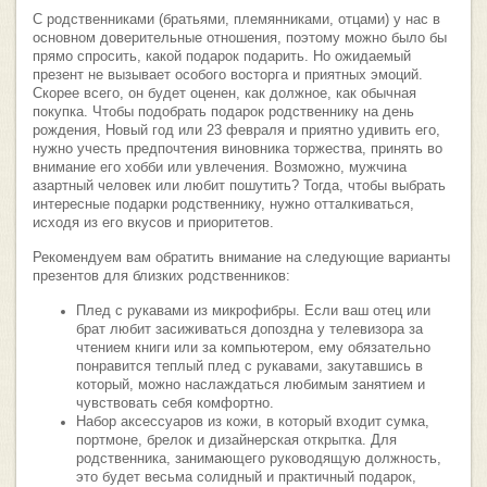
С родственниками (братьями, племянниками, отцами) у нас в
основном доверительные отношения, поэтому можно было бы
прямо спросить, какой подарок подарить. Но ожидаемый
презент не вызывает особого восторга и приятных эмоций.
Скорее всего, он будет оценен, как должное, как обычная
покупка. Чтобы подобрать подарок родственнику на день
рождения, Новый год или 23 февраля и приятно удивить его,
нужно учесть предпочтения виновника торжества, принять во
внимание его хобби или увлечения. Возможно, мужчина
азартный человек или любит пошутить? Тогда, чтобы выбрать
интересные подарки родственнику, нужно отталкиваться,
исходя из его вкусов и приоритетов.
Рекомендуем вам обратить внимание на следующие варианты
презентов для близких родственников:
Плед с рукавами из микрофибры. Если ваш отец или
брат любит засиживаться допоздна у телевизора за
чтением книги или за компьютером, ему обязательно
понравится теплый плед с рукавами, закутавшись в
который, можно наслаждаться любимым занятием и
чувствовать себя комфортно.
Набор аксессуаров из кожи, в который входит сумка,
портмоне, брелок и дизайнерская открытка. Для
родственника, занимающего руководящую должность,
это будет весьма солидный и практичный подарок,