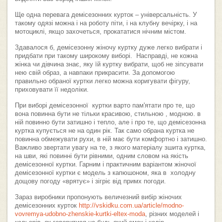
Ще одна перевага демісезонних курток – універсальність. У
такому одязі можна і на роботу піти, і на клубну вечірку, і на
мотоциклі, якщо захочеться, прокататися нічним містом.
Здавалося б, демісезонну жіночу куртку дуже легко вибрати і
придбати при такому широкому виборі. Насправді, не кожна
жінка чи дівчина знає, яку їй куртку вибрати, щоб не зіпсувати
нею свій образ, а навпаки прикрасити. За допомогою
правильно обраної куртки легко можна коригувати фігуру,
приховувати її недоліки.
При виборі демісезонної куртки варто пам'ятати про те, що
вона повинна бути не тільки красивою, стильною , модною. в
ній повинно бути затишно і тепло, але і про те, що демісезонна
куртка купується не на один рік. Так само обрана куртка не
повинна обмежувати рухи, в ній має бути комфортно і затишно.
Важливо звертати увагу на те, з якого матеріалу зшита куртка,
на шви, які повинні бути рівними, одним словом на якість
демісезонної куртки. Гарним і практичним варіантом жіночої
демісезонної куртки є модель з капюшоном, яка в холодну
дощову погоду «врятує» і зігріє від примх погоди.
Зараз виробники пропонують величезний вибір жіночих
демісезонних курток
http://vskidku.com.ua/article/modno-
vovremya-udobno-zhenskie-kurtki-eltex-moda
, різних моделей і