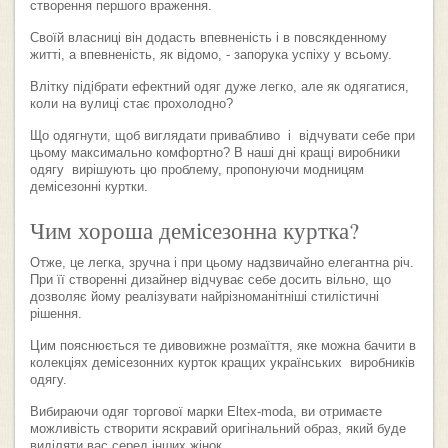
створення першого враження.
Своїй власниці він додасть впевненість і в повсякденному
житті, а впевненість, як відомо, - запорука успіху у всьому.
Влітку підібрати ефектний одяг дуже легко, але як одягатися,
коли на вулиці стає прохолодно?
Що одягнути, щоб виглядати привабливо і відчувати себе при
цьому максимально комфортно? В наші дні кращі виробники
одягу вирішують цю проблему, пропонуючи модницям
демісезонні куртки.
Чим хороша демісезонна куртка?
Отже, це легка, зручна і при цьому надзвичайно елегантна річ.
При її створенні дизайнер відчуває себе досить вільно, що
дозволяє йому реалізувати найрізноманітніші стилістичні
рішення.
Цим пояснюється те дивовижне розмаїття, яке можна бачити в
колекціях демісезонних курток кращих українських виробників
одягу.
Вибираючи одяг торгової марки Eltex-moda, ви отримаєте
можливість створити яскравий оригінальний образ, який буде
виділяти вас серед інших жінок.