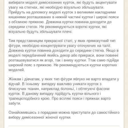
вибирати моделі демісезонних курток, які будуть акцентувати
увагу на стегнах, які необхідно візуально збільшувати.
Прийдуть на допомогу моделі курток з великими накладними
кишенями розташованих в нижній частині куртки і широкі пояси
з об'ємною пряжкою. Довжина куртки повинна доходити до
середини стегон. Не рекомендуються короткі куртки, які
візуально будуть збільшувати плечі.
Тим представницям прекрасної статі, у яких прямокутний тип
фігури, необхідно концентрувати увагу оточуючих на талії.
Довжина куртки повинна доходити до середини стегна. Якщо в
моделі передбачений якийсь декор або прикраси, вони повинні
розташовуватися як вгорі, так і внизу куртки. Ттак само підійде
широкий пояс з пряжкою. Не рекомендуються куртки коротких
моделей.
Жінкам і дівчатам, у яких тип фігури яблуко не варто впадати у
відчай. В їхньому випадку важливо уникати курток з
блискучих тканин, наприклад болоньї, і обтягуючі фасони
курток. В даному випадку підійдуть куртки вільного і
трапецієподібного крою. Про всілякі пояси і пряжках варто
забути.
Ознайомившись з порадами можна приступати до самостійного
вибору демісезонної жіночої куртки.