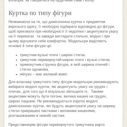
кольорів, як говоритися на будь-який смак і колір.
Куртка по типу фігури
Незважаючи на те, що демісезонна куртка є предметом
верхнього одягу, її необхідно підбирати відповідно до фігури,
щоб приховати при необхідності її недоліки і акцентувати увагу
на її перевагах та завжди виглядати стильно, модно і при
цьому відчувати себе комфортно. Модельєри виділяють
основні 4 типи фігури це:
трикутник-вузькі плечі і широкі стегна.
трикутник перевернутий-широкі плечі і вузькі стегна.
прямокутник-струнка фігура, в якій ширина плечей і
стегон однакова.
яблуко – має великий живіт.
Для власниці трикутного типу фігури модельєри рекомендують
вибирати моделі курток, які акцентують увагу на грудях і
плечах, для того що б візуально збільшити їх. Такими
акцентами можуть бути погони, велика кишені на грудях,
широкі лацкани. Не рекомендуються короткі моделі
демісезонних курток, які будуть акцентувати увагу на ширину
стегон прикрашені паєтками і великими кишенями,
розташованими в нижній частині.
Представницям фігури перевернутого трикутника варто