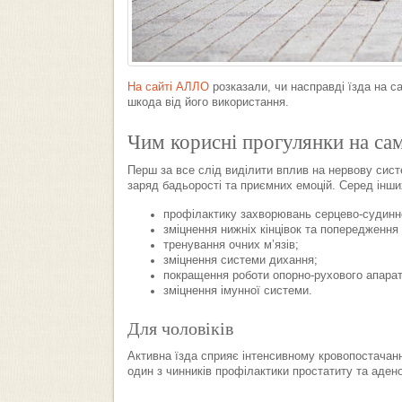
На сайті АЛЛО
розказали, чи насправді їзда на с
шкода від його використання.
Чим корисні прогулянки на сам
Перш за все слід виділити вплив на нервову сист
заряд бадьорості та приємних емоцій. Серед інши
профілактику захворювань серцево-судинн
зміцнення нижніх кінцівок та попередження
тренування очних м’язів;
зміцнення системи дихання;
покращення роботи опорно-рухового апарат
зміцнення імунної системи.
Для чоловіків
Активна їзда сприяє інтенсивному кровопостачанн
один з чинників профілактики простатиту та аден