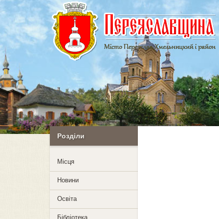
Розділи
Mісця
Новини
Освіта
Бібліотека