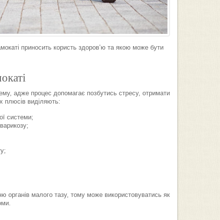
амокаті приносить користь здоров’ю та якою може бути
окаті
ему, адже процес допомагає позбутись стресу, отримати
х плюсів виділяють:
ої системи;
 варикозу;
у;
ю органів малого тазу, тому може використовуватись як
оми.