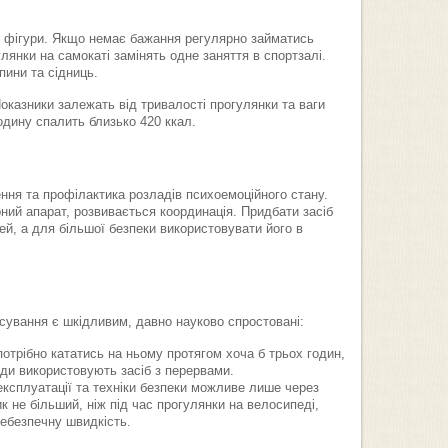
ї фігури. Якщо немає бажання регулярно займатись
янки на самокаті замінять одне заняття в спортзалі.
пини та сідниць.
оказники залежать від тривалості прогулянки та ваги
одину спалить близько 420 ккал.
ення та профілактика розладів психоемоційного стану.
ний апарат, розвивається координація. Придбати засіб
й, а для більшої безпеки використовувати його в
сування є шкідливим, давно науково спростовані:
отрібно кататись на ньому протягом хоча б трьох годин,
ди використовують засіб з перервами.
ксплуатації та техніки безпеки можливе лише через
к не більший, ніж під час прогулянки на велосипеді,
небезпечну швидкість.