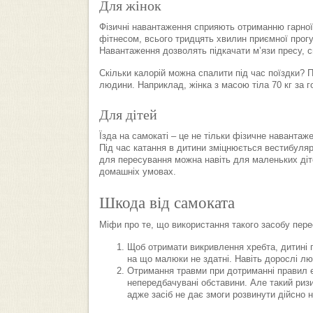
Для жінок
Фізичні навантаження сприяють отриманню гарно
фітнесом, всього тридцять хвилин приємної прогул
Навантаження дозволять підкачати м’язи пресу, с
Скільки калорій можна спалити під час поїздки? П
людини. Наприклад, жінка з масою тіла 70 кг за г
Для дітей
Їзда на самокаті – це не тільки фізичне навантаж
Під час катання в дитини зміцнюється вестибуляр
для пересування можна навіть для маленьких діте
домашніх умовах.
Шкода від самоката
Міфи про те, що використання такого засобу пере
Щоб отримати викривлення хребта, дитині п
на що малюки не здатні. Навіть дорослі лю
Отримання травми при дотриманні правил е
непередбачувані обставини. Але такий ризи
адже засіб не дає змоги розвинути дійсно 