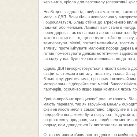
керівників, крісла для персоналу (оперативні крісла
Необхідно заздалегідь вибрати матеріал, з якого
меблі з ДВП. Вони більш невибаглива у використан
і обробляється, більш стійка до агресивного впл
ламінат або меламін. Ламінат вам стане в нагоді,
порід дерева, так як на нього легко наносяться бу
такого покриття - то, що не дуже стійке до зносу,
температури. Меблі, покриті меламіном, товстим 
впливу, проте імітувати малюнок породи дерева н
готові пожертвувати деяким естетичним задоволен
випадку у вас буде менше хвилювань щодо того, чи
Однак, ДВП використовується в якості самого дос
шафи та стелажі з металу, пластику і скла. Загарт
більш «футуристичним», прозорим і незвичайним.
матеріалам - підбирайте такі меблі. Зносостійкіст
партнерів, особливо якщо ваша компанія якось пр
Країна-виробник принципової ролі не грають. Біль
мають перевагу, так як зарубіжна мебель обходит
фізичні якості меблів самостійно, спробуйте її в з
недоробки вона може бути незручна. Подумайте, 
поцікавтеся у продавця, чи є подібні елементи в
форму, вам доведеться їх виготовляти на замовл
Останнім часом з'явилася тенденція на меблі окр