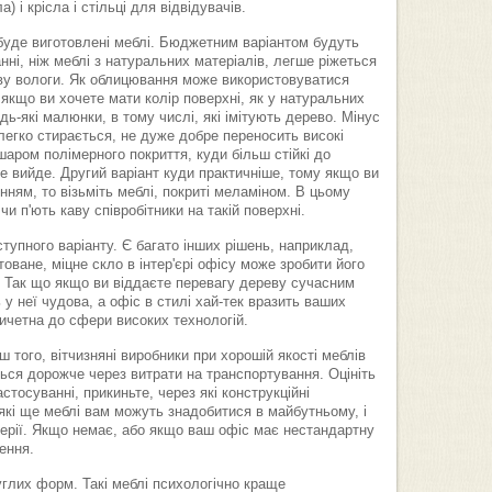
) і крісла і стільці для відвідувачів.
 буде виготовлені меблі. Бюджетним варіантом будуть
ні, ніж меблі з натуральних матеріалів, легше ріжеться
иву вологи. Як облицювання може використовуватися
 якщо ви хочете мати колір поверхні, як у натуральних
дь-які малюнки, в тому числі, які імітують дерево. Мінус
 легко стирається, не дуже добре переносить високі
шаром полімерного покриття, куди більш стійкі до
е вийде. Другий варіант куди практичніше, тому якщо ви
ням, то візьміть меблі, покриті меламіном. В цьому
 п'ють каву співробітники на такій поверхні.
тупного варіанту. Є багато інших рішень, наприклад,
оване, міцне скло в інтер'єрі офісу може зробити його
 Так що якщо ви віддаєте перевагу дереву сучасним
ь у неї чудова, а офіс в стилі хай-тек вразить ваших
ичетна до сфери високих технологій.
ш того, вітчизняні виробники при хорошій якості меблів
ься дорожче через витрати на транспортування. Оцініть
астосуванні, прикиньте, через які конструкційні
які ще меблі вам можуть знадобитися в майбутньому, і
 серії. Якщо немає, або якщо ваш офіс має нестандартну
ення.
углих форм. Такі меблі психологічно краще