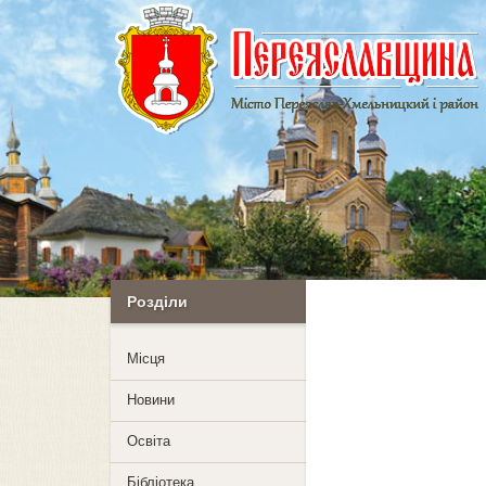
Розділи
Mісця
Новини
Освіта
Бібліотека