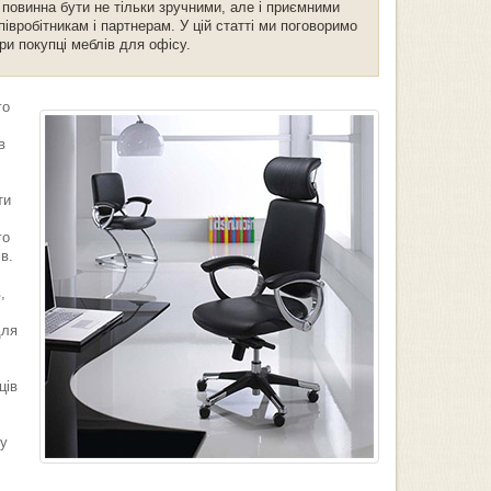
 повинна бути не тільки зручними, але і приємними
івробітникам і партнерам. У цій статті ми поговоримо
ри покупці меблів для офісу.
го
в
ти
го
в.
,
для
ців
му