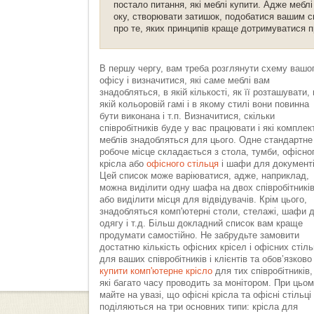
постало питання, які меблі купити. Адже меблі
оку, створювати затишок, подобатися вашим сп
про те, яких принципів краще дотримуватися п
В першу чергу, вам треба розглянути схему вашо
офісу і визначитися, які саме меблі вам
знадобляться, в якій кількості, як її розташувати, 
якій кольоровій гамі і в якому стилі вони повинна
бути виконана і т.п. Визначитися, скільки
співробітників буде у вас працювати і які комплек
меблів знадобляться для цього. Одне стандартне
робоче місце складається з стола, тумби, офісно
крісла або
офісного стільця
і шафи для документі
Цей список може варіюватися, адже, наприклад,
можна виділити одну шафа на двох співробітників
або виділити місця для відвідувачів. Крім цього,
знадобляться комп'ютерні столи, стелажі, шафи 
одягу і т.д. Більш докладний список вам краще
продумати самостійно. Не забрудьте замовити
достатню кількість офісних крісел і офісних стіль
для ваших співробітників і клієнтів та обов’язково
купити комп'ютерне крісло
для тих співробітників,
які багато часу проводить за монітором. При цьо
майте на увазі, що офісні крісла та офісні стільці
поділяються на три основних типи: крісла для