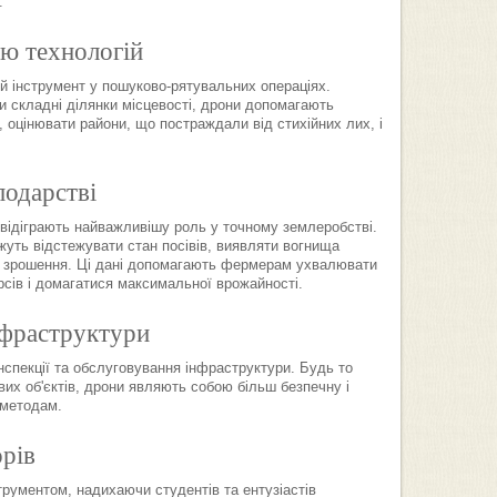
.
ю технологій
й інструмент у пошуково-рятувальних операціях.
и складні ділянки місцевості, дрони допомагають
оцінювати райони, що постраждали від стихійних лих, і
подарстві
 відіграють найважливішу роль у точному землеробстві.
уть відстежувати стан посівів, виявляти вогнища
ь зрошення. Ці дані допомагають фермерам ухвалювати
рсів і домагатися максимальної врожайності.
нфраструктури
спекції та обслуговування інфраструктури. Будь то
вих об'єктів, дрони являють собою більш безпечну і
 методам.
рів
рументом, надихаючи студентів та ентузіастів