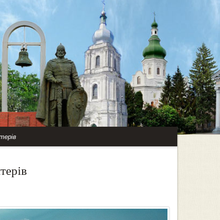
терів
терів