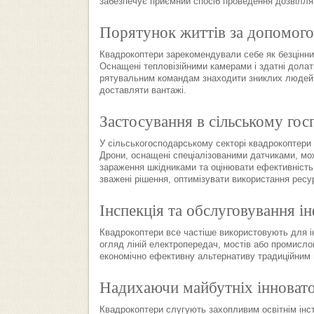
забезпечує приємний спосіб проведення дозвілля
Порятунок життів за допомого
Квадрокоптери зарекомендували себе як безцінни
Оснащені тепловізійними камерами і здатні долат
рятувальним командам знаходити зниклих людей, 
доставляти вантажі.
Застосування в сільському гос
У сільськогосподарському секторі квадрокоптери
Дрони, оснащені спеціалізованими датчиками, мож
зараження шкідниками та оцінювати ефективніст
зважені рішення, оптимізувати використання ресу
Інспекція та обслуговування і
Квадрокоптери все частіше використовують для ін
огляд ліній електропередач, мостів або промисло
економічно ефективну альтернативу традиційним
Надихаючи майбутніх інновато
Квадрокоптери слугують захопливим освітнім інст