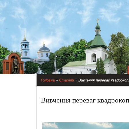
Головна
»
Статті
»
Вивчення переваг квадрокоп
Вивчення переваг квадрокоп