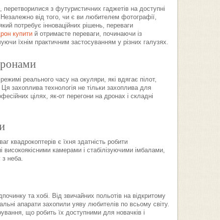
и, перетворилися з футуристичних гаджетів на доступні
 Незалежно від того, чи є ви любителем фотографії,
кий потребує інноваційних рішень, переваги
рон купити
й отримаєте переваги, починаючи із
чуючи їхнім практичним застосуванням у різних галузях.
дронами
ежимі реального часу на окуляри, які вдягає пілот,
. Ця захоплива технологія не тільки захоплива для
фесійних цілях, як-от перегони на дронах і складні
и
аг квадрокоптерів є їхня здатність робити
і високоякісними камерами і стабілізуючими імбалами,
 з неба.
очинку та хобі. Від звичайних польотів на відкритому
італьні апарати захопили уяву любителів по всьому світу.
рування, що робить їх доступними для новачків і