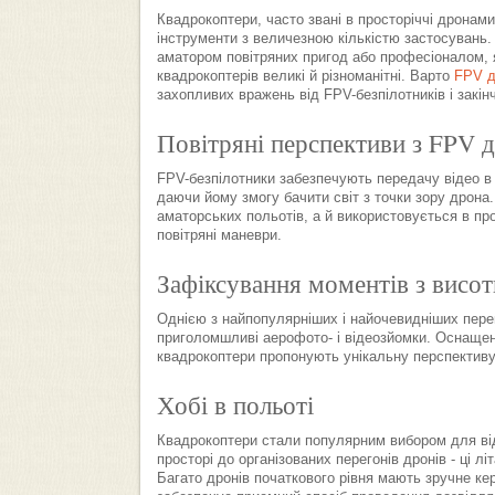
Квадрокоптери, часто звані в просторіччі дронам
інструменти з величезною кількістю застосувань.
аматором повітряних пригод або професіоналом, я
квадрокоптерів великі й різноманітні. Варто
FPV д
захопливих вражень від FPV-безпілотників і закін
Повітряні перспективи з FPV 
FPV-безпілотники забезпечують передачу відео в р
даючи йому змогу бачити світ з точки зору дрона
аматорських польотів, а й використовується в про
повітряні маневри.
Зафіксування моментів з висот
Однією з найпопулярніших і найочевидніших перев
приголомшливі аерофото- і відеозйомки. Оснащен
квадрокоптери пропонують унікальну перспективу
Хобі в польоті
Квадрокоптери стали популярним вибором для відп
просторі до організованих перегонів дронів - ці л
Багато дронів початкового рівня мають зручне ке