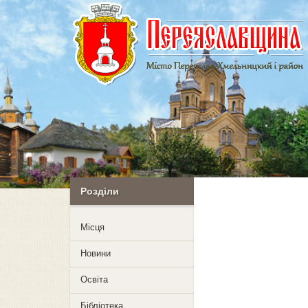
Розділи
Mісця
Новини
Освіта
Бібліотека