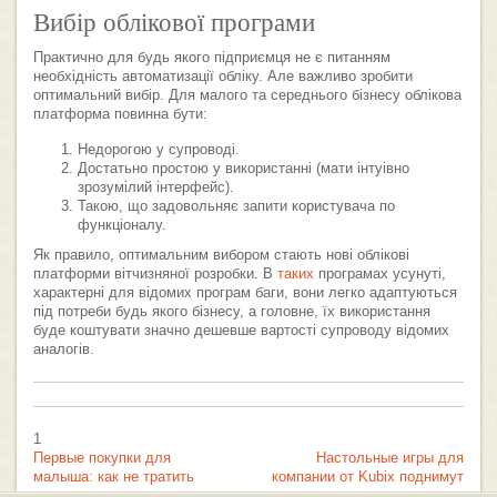
Вибір облікової програми
Практично для будь якого підприємця не є питанням
необхідність автоматизації обліку. Але важливо зробити
оптимальний вибір. Для малого та середнього бізнесу облікова
платформа повинна бути:
Недорогою у супроводі.
Достатьно простою у використанні (мати інтуівно
зрозумілий інтерфейс).
Такою, що задовольняє запити користувача по
функціоналу.
Як правило, оптимальним вибором стають нові облікові
платформи вітчизняної розробки. В
таких
програмах усунуті,
характерні для відомих програм баги, вони легко адаптуються
під потреби будь якого бізнесу, а головне, їх використання
буде коштувати значно дешевше вартості супроводу відомих
аналогів.
1
Первые покупки для
Настольные игры для
малыша: как не тратить
компании от Kubix поднимут
лишнего
ваше настроение