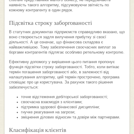
схильні представники малого бізнесу, не передбачають
наявність такого алгоритму, підсумовуючи звітність по
кожному контрагенту в один рядок.
Підсвітка строку заборгованості
В статутних документах підприємств справедливо вказано, що
воно створюється задля вилучення прибутку зі своєї
діяльності. А це означає, що фінансова складова є
найважливішою. Тому забезпечення своєчасних виплат за
боргами контрагентів підлягає особливо ретельному контролю.
Ефективну допомогу у вирішення цього питання пропонує
функція підсвітки строку заборгованості. Тобто, коли витікає
термін погашення заборгованості або, в залежності від
налаштування алгоритму, цей термін прострочено, програма
сповіщає про це користувача. За рахунок такого рішення
забезпечується:
точне відстеження дебіторської заборгованості;
своєчасна взаємодія з клієнтами;
підтримка здорової фінансової дисципліни;
гнучке реагування на загрози;
зміцнення ділових відносин та довіри між партнерами.
Класифікація клієнтів