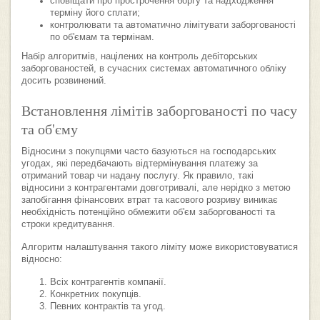
сповіщати про прострочення боргу та надходження
терміну його сплати;
контролювати та автоматично лімітувати заборгованості
по об'ємам та термінам.
Набір алгоритмів, націлених на контроль дебіторських
заборгованостей, в сучасних системах автоматичного обліку
досить розвинений.
Встановлення лімітів заборгованості по часу
та об'єму
Відносини з покупцями часто базуються на господарських
угодах, які передбачають відтермінування платежу за
отриманий товар чи надану послугу. Як правило, такі
відносини з контрагентами довготривалі, але нерідко з метою
запобігання фінансових втрат та касового розриву виникає
необхідність потенційно обмежити об'єм заборгованості та
строки кредитування.
Алгоритм налаштування такого ліміту може використовуватися
відносно:
Всіх контрагентів компанії.
Конкретних покупців.
Певних контрактів та угод.