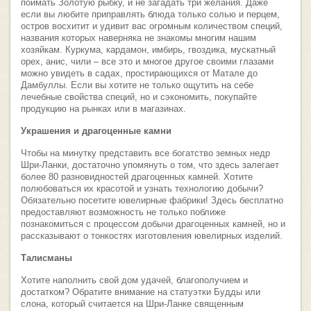
поймать Золотую рыбку, и не загадать три желания. Даже
если вы любите приправлять блюда только солью и перцем,
остров восхитит и удивит вас огромным количеством специй,
названия которых наверняка не знакомы многим нашим
хозяйкам. Куркума, кардамон, имбирь, гвоздика, мускатный
орех, анис, чили – все это и многое другое своими глазами
можно увидеть в садах, простирающихся от Матале до
Дамбуллы. Если вы хотите не только ощутить на себе
лечебные свойства специй, но и сэкономить, покупайте
продукцию на рынках или в магазинах.
Украшения и драгоценные камни
Чтобы на минутку представить все богатство земных недр
Шри-Ланки, достаточно упомянуть о том, что здесь залегает
более 80 разновидностей драгоценных камней. Хотите
полюбоваться их красотой и узнать технологию добычи?
Обязательно посетите ювелирные фабрики! Здесь бесплатно
предоставляют возможность не только поближе
познакомиться с процессом добычи драгоценных камней, но и
рассказывают о тонкостях изготовления ювелирных изделий.
Талисманы
Хотите наполнить свой дом удачей, благополучием и
достатком? Обратите внимание на статуэтки Будды или
слона, который считается на Шри-Ланке священным