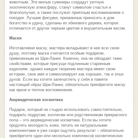
животным. Эти милые сувениры создадут уютную
экзотическую атмосферу, станут символом счастья и
благополучия, а также послужат приятным воспоминанием о
поездке. Лучшие фигурки, призванные приносить в дом
богатство и удачу, сделаны из эбенового дерева, которое
отличается от других черным цветом и внушительным весом.
Маски
Изготавливая маску, мастера вкладывают в нее всю свою
душу, поэтому маска считается особым подарком,
привезенным из Шри-Ланки. Конечно, она не обладает теми
свойствами, которые присущи подлинным старинным
изделиям, однако каждое творение мастера имеет свою
историю, свое имя и символизирует как хороших, так и злых
духов. Если вы хотите запечатлеть у себя в памяти
настоящий образ Шри-Ланки, обязательно приобретите маску
как яркое и теплое воспоминание.
Аюрведическая косметика
Подарок, который не стыдно использовать самостоятельно,
подарить подругам, коллегам или родственникам прекрасного
пола – это аюрведическая косметика. Если вы хотите
продлить молодость кожи, питать ее натуральными
компонентами и уже скоро ощутить результат – обязательно
приобретите один или несколько комплексов косметических