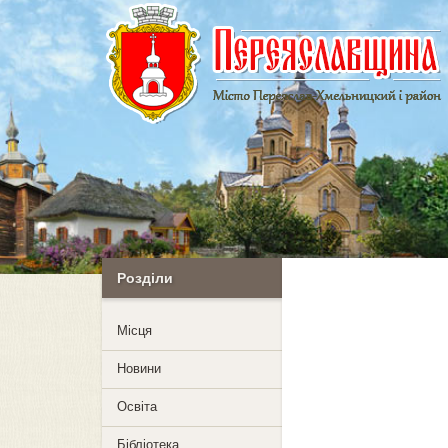
Розділи
Mісця
Новини
Освіта
Бібліотека