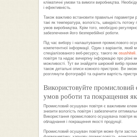
кліматичні умови та вимоги виробництва. Необхід
і ефективність.
Також важливо встановити правильні параметри р
такі як температура, вологість, швидкість потоку
умов виробництва. Крім того, необхідно регулярн
забезпечення його безперебійної роботи.
Під час вибору і налаштування промислового осуш
компетентної інформації. Один з варіантів, який 
спеціалізованого веб-ресурсу, такого як
osushiteli
повітря та надає вичерпну інформацію про різні мо
можливості. Тут ви знайдете широкий вибір проми
також детальні описи кожного пристрою. Ви змож
розглянути фотографії та оцінити вартість пристро
Використовуйте промисловий о
умов роботи та покращення як
Промисловий осушувач повітря є важливим елеме
знизити вологість повітря і забезпечити оптималь
Використання промислового осушувача повітря ма
обладнання і покращення якості продукції.
Промисловий осушувач повітря може бути застосо
фармацевтику, харчову промисловість, електроніку