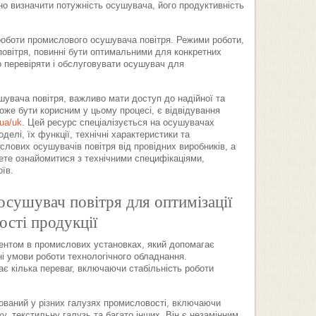
но визначити потужність осушувача, його продуктивність
оботи промислового осушувача повітря. Режими роботи,
 повітря, повинні бути оптимальними для конкретних
о перевіряти і обслуговувати осушувач для
увача повітря, важливо мати доступ до надійної та
може бути корисним у цьому процесі, є відвідування
.ua/uk
. Цей ресурс спеціалізується на осушувачах
делі, їх функції, технічні характеристики та
слових осушувачів повітря від провідних виробників, а
ете ознайомитися з технічними специфікаціями,
їв.
сушувач повітря для оптимізації
ості продукції
нтом в промислових установках, який допомагає
ні умови роботи технологічного обладнання.
є кілька переваг, включаючи стабільність роботи
ваний у різних галузях промисловості, включаючи
, текстильну галузь та багато інших. Він є незамінним