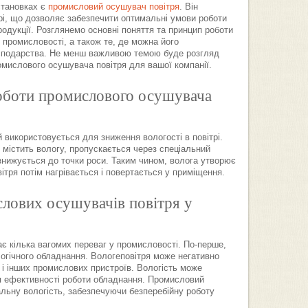
тановках є
промисловий осушувач повітря
. Він
рі, що дозволяє забезпечити оптимальні умови роботи
родукції. Розглянемо основні поняття та принцип роботи
 промисловості, а також те, де можна його
господарства. Не менш важливою темою буде розгляд
мислового осушувача повітря для вашої компанії.
роботи промислового осушувача
 використовується для зниження вологості в повітрі.
 містить вологу, пропускається через спеціальний
нижується до точки роси. Таким чином, волога утворює
вітря потім нагрівається і повертається у приміщення.
лових осушувачів повітря у
є кілька вагомих переваг у промисловості. По-перше,
огічного обладнання. Вологеповітря може негативно
 і інших промислових пристроїв. Вологість може
ня ефективності роботи обладнання. Промисловий
льну вологість, забезпечуючи безперебійну роботу