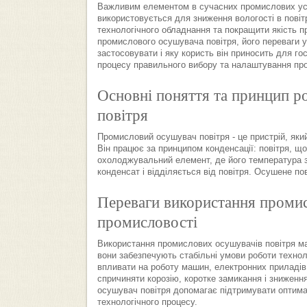
Важливим елементом в сучасних промислових ус
використовується для зниження вологості в повіт
технологічного обладнання та покращити якість п
промислового осушувача повітря, його переваги у
застосовувати і яку користь він приносить для 
процесу правильного вибору та налаштування про
Основні поняття та принцип 
повітря
Промисловий осушувач повітря - це пристрій, який
Він працює за принципом конденсації: повітря, що
охолоджувальний елемент, де його температура з
конденсат і відділяється від повітря. Осушене по
Переваги використання промис
промисловості
Використання промислових осушувачів повітря ма
вони забезпечують стабільні умови роботи технол
впливати на роботу машин, електронних приладів
спричиняти корозію, коротке замикання і знижен
осушувач повітря допомагає підтримувати оптима
технологічного процесу.