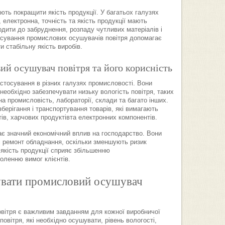
ють покращити якість продукції. У багатьох галузях
електронна, точність та якість продукції мають
дити до забруднення, розпаду чутливих матеріалів і
тосування промислових осушувачів повітря допомагає
и стабільну якість виробів.
й осушувач повітря та його корисність
стосування в різних галузях промисловості. Вони
еобхідно забезпечувати низьку вологість повітря, таких
а промисловість, лабораторії, склади та багато інших.
берігання і транспортування товарів, які вимагають
тів, харчових продуктівта електронних компонентів.
є значний економічний вплив на господарство. Вони
і ремонт обладнання, оскільки зменшують ризик
 якість продукції сприяє збільшенню
оленню вимог клієнтів.
увати промисловий осушувач
вітря є важливим завданням для кожної виробничої
повітря, які необхідно осушувати, рівень вологості,