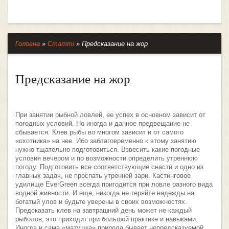
Головна
»
Статті
»
Предсказание на жор
Предсказание на жор
При занятии рыбной ловлей, ее успех в основном зависит от
погодных условий. Но иногда и данное предвещание не
сбывается. Клев рыбы во многом зависит и от самого
«охотника» на нее. Ибо заблаговременно к этому занятию
нужно тщательно подготовиться. Взвесить какие погодные
условия вечером и по возможности определить утреннюю
погоду. Подготовить все соответствующие снасти и одно из
главных задач, не проспать утренней зари.
Кастинговое
удилище EverGreen
всегда пригодится при ловле разного вида
водной живности. И еще, никогда не теряйте надежды на
богатый улов и будьте уверены в своих возможностях.
Предсказать клев на завтрашний день может не каждый
рыболов, это приходит при большой практике и навыками.
Иногда и сама «матушка» природа бывает непредсказуемой.