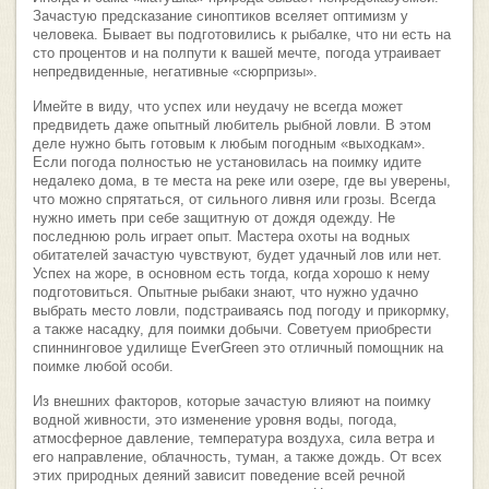
Зачастую предсказание синоптиков вселяет оптимизм у
человека. Бывает вы подготовились к рыбалке, что ни есть на
сто процентов и на полпути к вашей мечте, погода утраивает
непредвиденные, негативные «сюрпризы».
Имейте в виду, что успех или неудачу не всегда может
предвидеть даже опытный любитель рыбной ловли. В этом
деле нужно быть готовым к любым погодным «выходкам».
Если погода полностью не установилась на поимку идите
недалеко дома, в те места на реке или озере, где вы уверены,
что можно спрятаться, от сильного ливня или грозы. Всегда
нужно иметь при себе защитную от дождя одежду. Не
последнюю роль играет опыт. Мастера охоты на водных
обитателей зачастую чувствуют, будет удачный лов или нет.
Успех на жоре, в основном есть тогда, когда хорошо к нему
подготовиться. Опытные рыбаки знают, что нужно удачно
выбрать место ловли, подстраиваясь под погоду и прикормку,
а также насадку, для поимки добычи. Советуем приобрести
спиннинговое удилище EverGreen это отличный помощник на
поимке любой особи.
Из внешних факторов, которые зачастую влияют на поимку
водной живности, это изменение уровня воды, погода,
атмосферное давление, температура воздуха, сила ветра и
его направление, облачность, туман, а также дождь. От всех
этих природных деяний зависит поведение всей речной