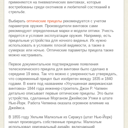
применяются на пневматических винтовках, которые
востребованы среди охотников и любителей состязаний в
стрельбе.
Выбирать
оптические прицелы
рекомендуется с учетом
параметров оружия. Производители винтовок сами
рекомендуют определенные марки и модели оптики. Учесть
придется и условия эксплуатации оружия. Например, есть
прицельные устройства для ночного виденья. Их нужно
использовать в условиях плохой видимости, а также в
сумерках или ночью. Оптические параметры прицела также
можно настраивать.
Первое документальное подтверждение появления
телескопического прицела для винтовки было сделано в
середине 19 века. Так что можно с уверенностью утверждать,
что современный прицел был изобретен между 1835 и 1840
годами. В книге под названием «Улучшенная американская
винтовка» 1844 года инженер-строитель Джон Р. Чапмен
детально описывает первые оптические прицелы. Это были
устройства, сделанные Морганом Джеймсом Утики в штате
Нью-Йорк. Работа Чепмена оказала огромное влияние на
Джеймса.
В 1855 году Уильям Малкольм из Сиракуз (штат Нью-Йорк)
начал производить собственные прицелы. Малкольм
использовал оригинальный дизайн, включающий