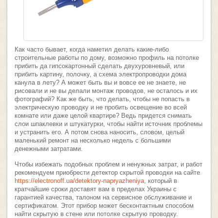
Как часто бывает, когда наметил делать какие-либо
строительные работы по дому, возможно профиль на потолке
прибить да гипсокартонный сделать двухуровневый, или
прибить картину, полочку, а схема электропроводки дома
канула в лету? А может быть вы и вовсе ее не знаете, не
рисовали и не вы делали монтаж проводов, не осталось и их
фотографий? Как же быть, что делать, чтобы не попасть в
электрическую проводку и не пробить освещение во всей
комнате или даже целой квартире? Ведь придется снимать
слои шпаклевки и штукатурки, чтобы найти источник проблемы
и устранить его. А потом снова наносить, словом, целый
маленький ремонт на несколько недель с большими
денежными затратами.
Чтобы избежать подобных проблем и ненужных затрат, и работ
рекомендуем приобрести детектор скрытой проводки на сайте
https://electronoff.ua/detektory-napryazheniya
, который в
кратчайшие сроки доставят вам в пределах Украины с
гарантией качества, талоном на сервисное обслуживание и
сертификатом. Этот прибор может бесконтактным способом
найти скрытую в стене или потолке скрытую проводку.