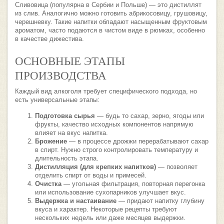
Сливовица (популярна в Сербии и Польше) — это дистиллят
из слив. Аналогично можно готовить абрикосовицу, грушовицу,
черешневку. Такие напитки обладают насыщенным фруктовым
ароматом, часто подаются в чистом виде в рюмках, особенно
в качестве дижестива.
ОСНОВНЫЕ ЭТАПЫ
ПРОИЗВОДСТВА
Каждый вид алкоголя требует специфического подхода, но
есть универсальные этапы:
Подготовка сырья
— будь то сахар, зерно, ягоды или
фрукты, качество исходных компонентов напрямую
влияет на вкус напитка.
Брожение
— в процессе дрожжи перерабатывают сахар
в спирт. Нужно строго контролировать температуру и
длительность этапа.
Дистилляция (для крепких напитков)
— позволяет
отделить спирт от воды и примесей.
Очистка
— угольная фильтрация, повторная перегонка
или использование сухопарников улучшает вкус.
Выдержка и настаивание
— придают напитку глубину
вкуса и характер. Некоторые рецепты требуют
нескольких недель или даже месяцев выдержки.