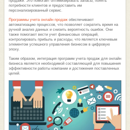
продажи. Это помогает оптимизировать запасы, понять
потребности клиентов и предоставить им
персонализированный сервис.
Программы учета онлайн продаж
обеспечивают
автоматизацию процессов, что позволяет сократить время на
ручной анализ данных и снизить вероятность ошибок. Они
также помогают вести учет финансовых операций,
контролировать прибыль и расходы, что является ключевым
элементом успешного управления бизнесом в цифровую
эпоху.
Таким образом, интеграция программ учета продаж для онлайн
бизнеса является необходимой составляющей для повышения
эффективности работы компании и достижения поставленных
целей.