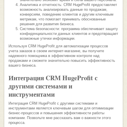
Аналитика и отчетность: CRM HugeProfit предоставляет
возможность анализировать данные по продажам,
конверсиям, поведению клиентов и другим ключевым
метрикам, что помогает принимать обоснованные
решения для развития бизнеса.
Система безопасности: программа обеспечивает защиту
конфиденциальности данных клиентов и предотвращает
возможные утечки информации.
Используя CRM HugeProfit для автоматизации процессов
учета заказов в своем интернет-магазине, вы получите
надежного помощника в эффективном контроле над
продажами и сможете значительно повысить эффективность
вашего бизнеса.
Интеграция CRM HugeProfit с
другими системами и
инструментами
Интеграция CRM HugeProfit с другими системами и
инструментами является ключевым шагом для оптимизации
бизнес-процессов и повышения эффективности работы
компании. Позвольте мне рассказать вам о важности этого
процесса.