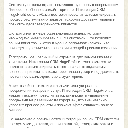
Системы доставки играют немаловажную роль в современном
бизнесе, особенно в онлайн-торговле. Интеграция CRM
HugeProfit со службами доставки позволит автоматизировать
процесс отслеживания заказов, ускорить доставку товаров и
повысить удовлетворенность клиентов.
Онлайн оплата - еще один ключевой аспект, который
необходимо интегрировать с CRM системой. Это позволит
вашим клиентам быстро и удобно оплачивать заказы, что
приведет к увеличению конверсии и общей прибыли компании.
Телеграмм бот - отличный инструмент для коммуникации с
клиентами. Интеграция CRM HugeProfit с телеграмм ботом
поможет автоматизировать ответы на часто задаваемые
вопросы, принимать заказы через мессенджер и поддерживать
постоянное взаимодействие с аудиторией.
Маркетплейсы также играют значительную роль в
продвижении товаров и услуг. Интеграция CRM HugeProfit с
маркетплейсами позволит автоматизировать управление
продажами на различных платформах, что значительно
упростит процесс работы и повысит эффективность вашего
бизнеса.
Не забывайте о возможностях интеграции вашей CRM системы
со службами доставки, онлайн оплатой, телеграмм ботом и