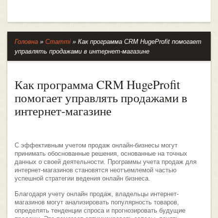
Головна
»
Статті
»
Как программа CRM HugeProfit помогает
управлять продажами в интернет-магазине
Как программа CRM HugeProfit
помогает управлять продажами в
интернет-магазине
С эффективным учетом продаж онлайн-бизнесы могут
принимать обоснованные решения, основанные на точных
данных о своей деятельности. Программы учета продаж для
интернет-магазинов становятся неотъемлемой частью
успешной стратегии ведения онлайн бизнеса.
Благодаря учету онлайн продаж, владельцы интернет-
магазинов могут анализировать популярность товаров,
определять тенденции спроса и прогнозировать будущие