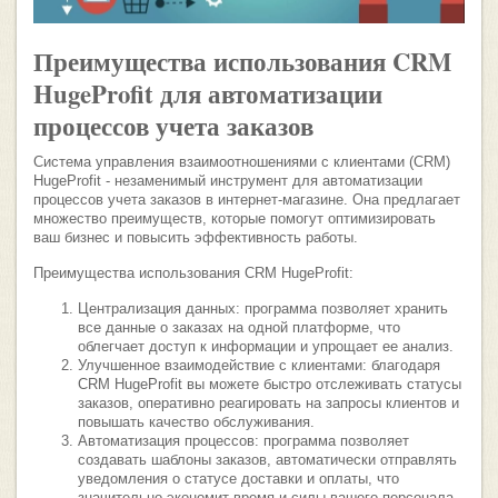
Преимущества использования CRM
HugeProfit для автоматизации
процессов учета заказов
Система управления взаимоотношениями с клиентами (CRM)
HugeProfit - незаменимый инструмент для автоматизации
процессов учета заказов в интернет-магазине. Она предлагает
множество преимуществ, которые помогут оптимизировать
ваш бизнес и повысить эффективность работы.
Преимущества использования CRM HugeProfit:
Централизация данных: программа позволяет хранить
все данные о заказах на одной платформе, что
облегчает доступ к информации и упрощает ее анализ.
Улучшенное взаимодействие с клиентами: благодаря
CRM HugeProfit вы можете быстро отслеживать статусы
заказов, оперативно реагировать на запросы клиентов и
повышать качество обслуживания.
Автоматизация процессов: программа позволяет
создавать шаблоны заказов, автоматически отправлять
уведомления о статусе доставки и оплаты, что
значительно экономит время и силы вашего персонала.