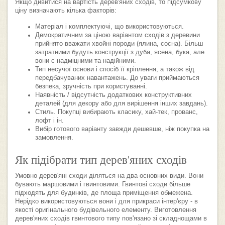
Якщо дивитися на вартість дерев'яних сходів, то підсумкову
ціну визначають кілька факторів:
Матеріал і комплектуючі, що використовуються.
Демократичним за ціною варіантом сходів з деревини
прийнято вважати хвойні породи (ялина, сосна). Більш
затратними будуть конструкції з дуба, ясена, бука, але
вони є надміцними та надійними.
Тип несучої основи і спосіб її кріплення, а також від
передбачуваних навантажень. До уваги приймаються
безпека, зручність при користуванні.
Наявність / відсутність додаткових конструктивних
деталей (для декору або для вирішення інших завдань).
Стиль. Покупці вибирають класику, хай-тек, прованс,
лофт і ін.
Вибір готового варіанту завжди дешевше, ніж покупка на
замовлення.
Як підібрати тип дерев'яних сходів
Умовно дерев'яні сходи діляться на два основних види. Вони
бувають маршовими і гвинтовими. Гвинтові сходи більше
підходять для будинків, де площа приміщення обмежена.
Нерідко використовуються вони і для прикраси інтер'єру - в
якості оригінального будівельного елементу. Виготовлення
дерев'яних сходів гвинтового типу пов'язано зі складнощами в