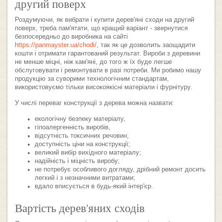
другий поверх
Роздумуючи, як вибрати і купити дерев'яні сходи на другий
поверх, треба пам'ятати, що кращий варіант - звернутися
безпосередньо до виробника на сайті
https://panmayster.ua/chodi/
, так як це дозволить заощадити
кошти і отримати гарантований результат. Вироби з деревини
не менше міцні, ніж кам'яні, до того ж їх буде легше
обслуговувати і ремонтувати в разі потреби. Ми робимо нашу
продукцію за суворими технологічним стандартам,
використовуємо тільки високоякісні матеріали і фурнітуру.
У числі переваг конструкції з дерева можна назвати:
екологічну безпеку матеріалу,
гіпоалергенність виробів,
відсутність токсичних речовин;
доступність ціни на конструкції;
великий вибір вихідного матеріалу;
надійність і міцність виробу;
не потребує особливого догляду, дрібний ремонт досить
легкий і з незначними витратами;
вдало вписується в будь-який інтер'єр.
Вартість дерев'яних сходів