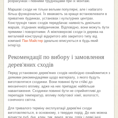
розрахунках і певними труднощами при їх монтажі.
Маршові сходи не тільки вельми популярні, але і набагато
більш функціональні. Їх вважають за краще встановлювати в
приватних будинках, установах і культурних центрах.
Конструкція таких сходів передбачає наявність декількох
маршів, з'єднаних майданчиком. Відповідно, вони можуть бути
прямими і поворотними. А міжповерхові сходи із дерева на
металевій конструкції відкритого або закритого типу від
компанії
Пан Майстер
ідеально вписуються в будь-який
інтер’єр.
Рекомендації по вибору і замовлення
дерев'яних сходів
Перед установкою дерев'яних сходів необхідно ознайомитися з
деякими рекомендаціями щодо матеріалу, з якого будуть
виготовлятися сходинки. Вони повинні бути стійкі до
механічного впливу, адже на них припадає найбільше
навантаження. Сходинки повинні бути не сприйнятливі до
перепадів температур, впливу побутової хімії, вологості,
сонячного світла.
Для тривалого терміну експлуатації дерев'яні сходи
виготовляються, в основному, з твердих порід. До них можна
віднести дуб, бук, клен, тик, венге, ясен, горіх і деякі інші.